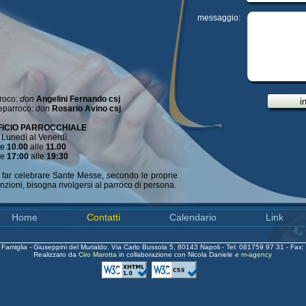
messaggio:
roco:
don
Angelini Fernando csj
i
eparroco:
don
Rosario Avino csj
FICIO PARROCCHIALE
 Lunedì al Venerdì
le
10.00
alle
11.00
le
17:00
alle
19:30
 far celebrare Sante Messe, secondo le proprie
enzioni, bisogna rivolgersi al parroco di persona.
Home
Contatti
Calendario
Link
Famiglia - Giuseppini del Murialdo. Via Carlo Bussola 5, 80143 Napoli - Tel: 081759 97 31 - Fax:
Realizzato da
Ciro Marotta
in collaborazione con Nicola Daniele e
m-agency