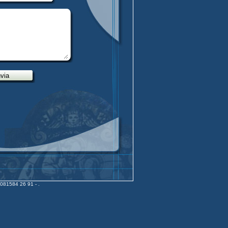
nvia
 081584 26 91 - .