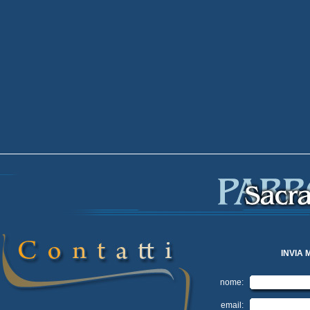
INVIA 
nome:
email: