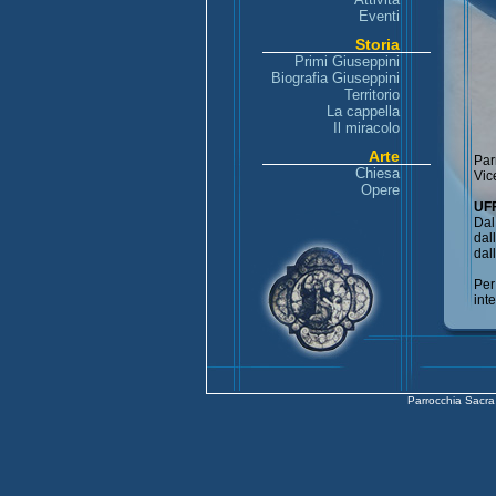
Eventi
Storia
Primi Giuseppini
Biografia Giuseppini
Territorio
La cappella
Il miracolo
Arte
Par
Chiesa
Vic
Opere
UF
Dal
dal
dal
Per
int
Parrocchia Sacra 