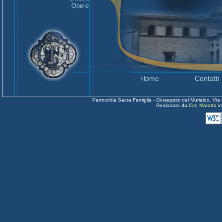
Opere
Home
Contatti
Parrocchia Sacra Famiglia - Giuseppini del Murialdo. Via
Realizzato da
Ciro Marotta
i