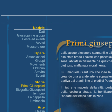
Notizie
Dati
Giuseppini e gruppi
Feste ed eventi
Avvisi
Messe e ore
Opera
dalle acque piovane e stagnanti, e all
Associazioni
allo stato brado i cavalli che pascola
Gruppi
zona, abitata inizialmente da qualche
Movimenti
piutrtosto malfamata moralmente.
Oratorio
Attivitá
Fu Emanuele Gianturco che ideò la 
Eventi
creando una grande arterie sopraeleva
partiva dai granili fino ai piedi di Pog
Storia
Primi Giuseppini
I rifiuti e le macerie della città, por
Biografia Giuseppini
della costruita strada, la bonific
Territorio
l'andare del tempo tutta la zona.
La cappella
Il miracolo
Arte
Chiesa