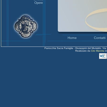
Opere
Home
Contatti
Parrocchia Sacra Famiglia - Giuseppini del Murialdo. Via
Realizzato da
Ciro Marotta
i