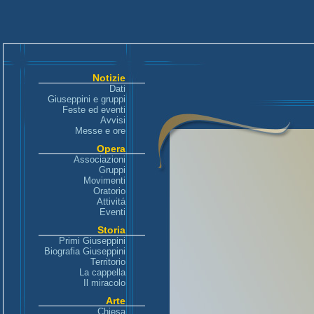
Notizie
Dati
Giuseppini e gruppi
Feste ed eventi
Avvisi
Messe e ore
Opera
Associazioni
Gruppi
Movimenti
Oratorio
Attivitá
Eventi
Storia
Primi Giuseppini
Biografia Giuseppini
Territorio
La cappella
Il miracolo
Arte
Chiesa