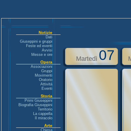
Notizie
Dati
Giuseppini e gruppi
Feste ed eventi
07
Avvisi
Messe e ore
Martedì
Opera
Associazioni
Gruppi
Movimenti
Oratorio
Attivitá
Eventi
Storia
Primi Giuseppini
Biografia Giuseppini
Territorio
La cappella
Il miracolo
Arte
Chiesa