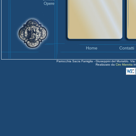
Opere
Home
Contatti
Parrocchia Sacra Famiglia - Giuseppini del Murialdo. Via
Realizzato da
Ciro Marotta
i