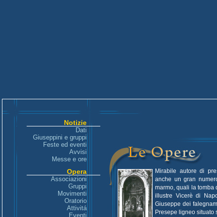
Notizie
Dati
Giuseppini e gruppi
Feste ed eventi
Avvisi
Messe e ore
Opera
Mirabile autore di pre
Associazioni
anche un gran numero
Gruppi
marmo, quali la tomba 
Movimenti
illustre Vicerè di Nap
Oratorio
Giuseppe dei falegnami
Attivitá
Presepe ligneo situato 
Eventi