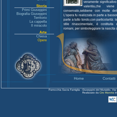
veramente significativo
Storia
valentia,che viene 
Primi Giuseppini
conservato,sebbene con molte detu
Biografia Giuseppini
L'opera fu realizzata in parte a bassor
Territorio
parte a tutto tondo,con particolarità: la
La cappella
stile rinascimentale, è costituita
Il miracolo
romani, per simboleggiare la nascita 
Arte
Chiesa
Opere
Home
Contatti
Parrocchia Sacra Famiglia - Giuseppini del Murialdo. Via
Realizzato da
Ciro Marotta
i